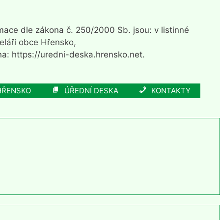
ace dle zákona č. 250/2000 Sb. jsou: v listinné
eláři obce Hřensko,
a: https://uredni-deska.hrensko.net.
HŘENSKO
ÚŘEDNÍ DESKA
KONTAKTY