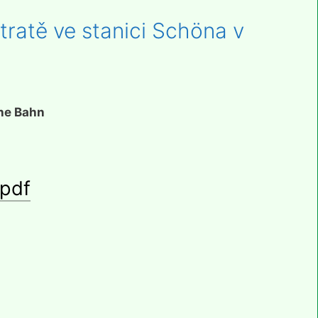
tratě ve stanici Schöna v
he Bahn
.pdf