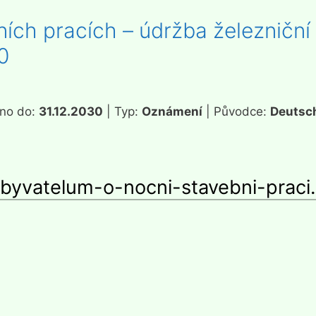
ích pracích – údržba železniční 
0
ěno do:
31.12.2030
| Typ:
Oznámení
| Původce:
Deutsc
yvatelum-o-nocni-stavebni-praci