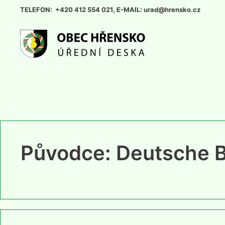
Přeskočit
TELEFON: +420 412 554 021, E-MAIL: urad@hrensko.cz
na
obsah
Původce:
Deutsche 