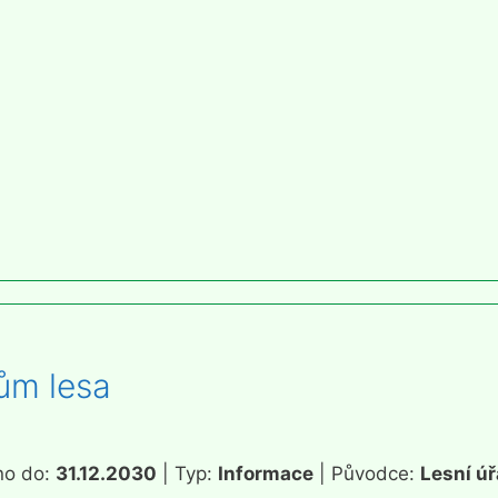
ům lesa
no do:
31.12.2030
| Typ:
Informace
| Původce:
Lesní ú