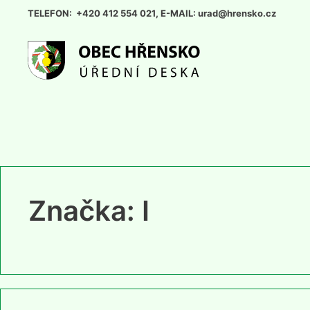
Přeskočit
TELEFON: +420 412 554 021, E-MAIL: urad@hrensko.cz
na
obsah
Značka:
I