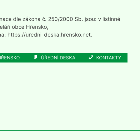
ace dle zákona č. 250/2000 Sb. jsou: v listinné
eláři obce Hřensko,
a: https://uredni-deska.hrensko.net.
HŘENSKO
ÚŘEDNÍ DESKA
KONTAKTY