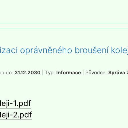
izaci oprávněného broušení kole
no do:
31.12.2030
| Typ:
Informace
| Původce:
Správa 
eji-1.pdf
eji-2.pdf