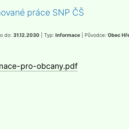
ánované práce SNP ČŠ
no do:
31.12.2030
| Typ:
Informace
| Původce:
Obec Hř
mace-pro-obcany.pdf