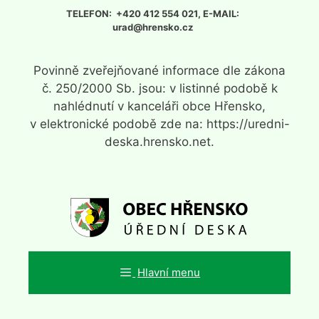
Přeskočit
TELEFON: +420 412 554 021, E-MAIL:
na
urad@hrensko.cz
obsah
Povinně zveřejňované informace dle zákona
č. 250/2000 Sb. jsou: v listinné podobě k
nahlédnutí v kanceláři obce Hřensko,
v elektronické podobě zde na: https://uredni-
deska.hrensko.net.
Hlavní menu