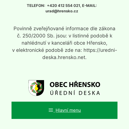
Přeskočit
TELEFON: +420 412 554 021, E-MAIL:
na
urad@hrensko.cz
obsah
Povinně zveřejňované informace dle zákona
č. 250/2000 Sb. jsou: v listinné podobě k
nahlédnutí v kanceláři obce Hřensko,
v elektronické podobě zde na: https://uredni-
deska.hrensko.net.
Hlavní menu