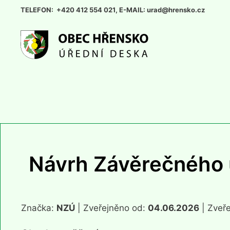
Přeskočit
TELEFON: +420 412 554 021, E-MAIL: urad@hrensko.cz
na
obsah
Návrh Závěrečného 
Značka:
NZÚ
| Zveřejněno od:
04.06.2026
| Zveř