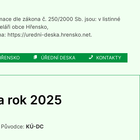
ace dle zákona č. 250/2000 Sb. jsou: v listinné
eláři obce Hřensko,
a: https://uredni-deska.hrensko.net.
HŘENSKO
ÚŘEDNÍ DESKA
KONTAKTY
a rok 2025
 Původce:
KÚ-DC