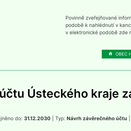
Povinně zveřejňované inform
podobě k nahlédnutí v kanc
v elektronické podobě zde n
OBEC 
účtu Ústeckého kraje z
ejněno do:
31.12.2030
| Typ:
Návrh závěrečného účtu
|