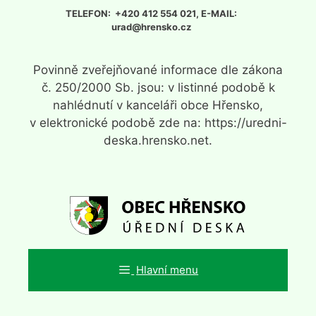
Přeskočit
TELEFON: +420 412 554 021, E-MAIL:
na
urad@hrensko.cz
obsah
Povinně zveřejňované informace dle zákona
č. 250/2000 Sb. jsou: v listinné podobě k
nahlédnutí v kanceláři obce Hřensko,
v elektronické podobě zde na: https://uredni-
deska.hrensko.net.
Hlavní menu