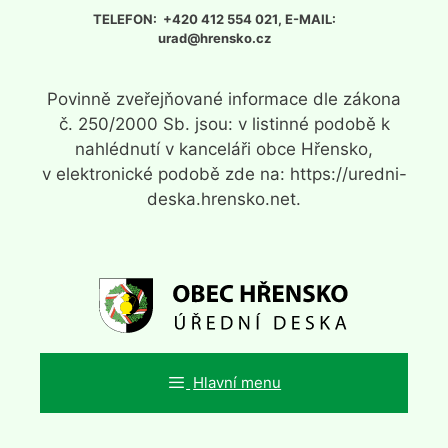
Přeskočit
TELEFON: +420 412 554 021, E-MAIL:
na
urad@hrensko.cz
obsah
Povinně zveřejňované informace dle zákona
č. 250/2000 Sb. jsou: v listinné podobě k
nahlédnutí v kanceláři obce Hřensko,
v elektronické podobě zde na: https://uredni-
deska.hrensko.net.
Hlavní menu